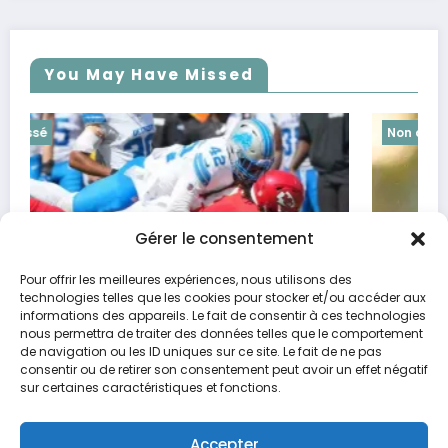
You May Have Missed
Non classé
Gérer le consentement
Pour offrir les meilleures expériences, nous utilisons des
technologies telles que les cookies pour stocker et/ou accéder aux
informations des appareils. Le fait de consentir à ces technologies
Opportunités financières d’octobre selon les
nous permettra de traiter des données telles que le comportement
de navigation ou les ID uniques sur ce site. Le fait de ne pas
signes astrologiques
consentir ou de retirer son consentement peut avoir un effet négatif
20 octobre 2024
Maria
sur certaines caractéristiques et fonctions.
Accepter