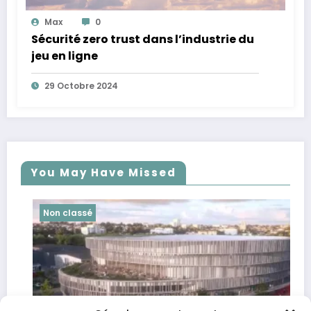
Max
0
Sécurité zero trust dans l’industrie du
jeu en ligne
29 Octobre 2024
You May Have Missed
 classé
Non clas