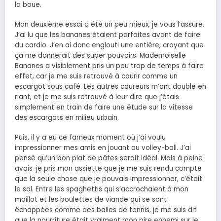
la boue.
Mon deuxième essai a été un peu mieux, je vous l’assure.
J’ai lu que les bananes étaient parfaites avant de faire
du cardio. J’en ai donc englouti une entière, croyant que
ça me donnerait des super pouvoirs. Mademoiselle
Bananes a visiblement pris un peu trop de temps à faire
effet, car je me suis retrouvé à courir comme un
escargot sous café. Les autres coureurs m’ont doublé en
riant, et je me suis retrouvé à leur dire que j’étais
simplement en train de faire une étude sur la vitesse
des escargots en milieu urbain.
Puis, il y a eu ce fameux moment où j’ai voulu
impressionner mes amis en jouant au volley-ball. J’ai
pensé qu’un bon plat de pâtes serait idéal. Mais à peine
avais-je pris mon assiette que je me suis rendu compte
que la seule chose que je pouvais impressionner, c’était
le sol. Entre les spaghettis qui s’accrochaient à mon
maillot et les boulettes de viande qui se sont
échappées comme des balles de tennis, je me suis dit
que la nourriture était vraiment mon pire ennemi sur le