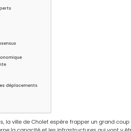
xperts
onsensus
économique
nte
 des déplacements
s, la ville de Cholet espère frapper un grand coup
cerne la capacité et les infrastructures qui vont y 