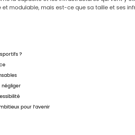
e et modulable, mais est-ce que sa taille et ses i
portifs ?
nce
nsables
 négliger
ssibilité
ambitieux pour l’avenir