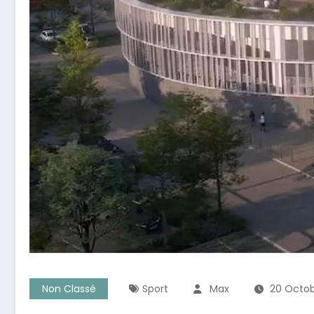
Non Classé
Sport
Max
20 Octo