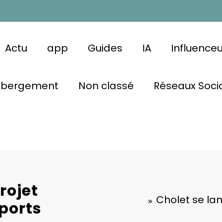
Actu
app
Guides
IA
Influence
ébergement
Non classé
Réseaux Soci
rojet
Cholet se la
ports