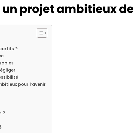
 un projet ambitieux de
ortifs ?
ce
sables
égliger
ssibilité
mbitieux pour l’avenir
n ?
é