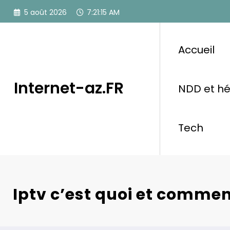
Aller
5 août 2026
7:21:16 AM
au
contenu
Accueil
Internet-az.FR
NDD et h
Tech
Iptv c’est quoi et comme