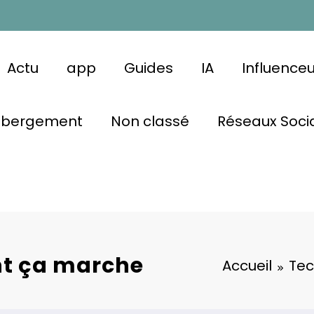
Actu
app
Guides
IA
Influence
ébergement
Non classé
Réseaux Soci
nt ça marche
Accueil
Te