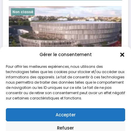
Non classé
Gérer le consentement
Pour offrir les meilleures expériences, nous utilisons des
technologies telles que les cookies pour stocker et/ou accéder aux
Les duels à surveiller cette semaine
informations des appareils. Le fait de consentir à ces technologies
nous permettra de traiter des données telles que le comportement
20 octobre 2024
Max
de navigation ou les ID uniques sur ce site. Le fait de ne pas
consentir ou de retirer son consentement peut avoir un effet négatif
sur certaines caractéristiques et fonctions.
Accepter
Accueil
Politique de confidentialité
Contact
Mentions légales
Refuser
Newscrunch - Magazine & Blog
WordPress
Thème 2026 | Powered By