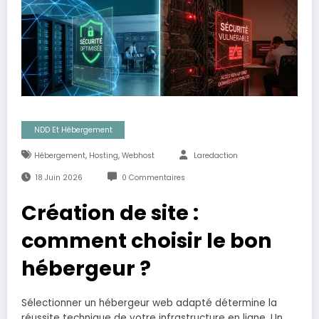
NDD Et Hébergement
,
,
Hébergement
Hosting
Webhost
Laredaction
18 Juin 2026
0 Commentaires
Création de site :
comment choisir le bon
hébergeur ?
Sélectionner un hébergeur web adapté détermine la
réussite technique de votre infrastructure en ligne. Un