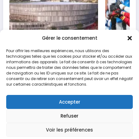
Gérer le consentement
Pour offrir les meilleures expériences, nous utilisons des
technologies telles que les cookies pour stocker et/ou accéder aux
Les duels à surveiller cette semaine
informations des appareils. Le fait de consentir à ces technologies
nous permettra de traiter des données telles que le comportement
20 octobre 2024
Max
de navigation ou les ID uniques sur ce site. Le fait de ne pas
consentir ou de retirer son consentement peut avoir un effet négatif
sur certaines caractéristiques et fonctions.
Accepter
Accueil
Politique de confidentialité
Contact
Mentions légales
Refuser
Newscrunch - Magazine & Blog
WordPress
Thème 2026 | Powered By
SpiceThemes
Voir les préférences